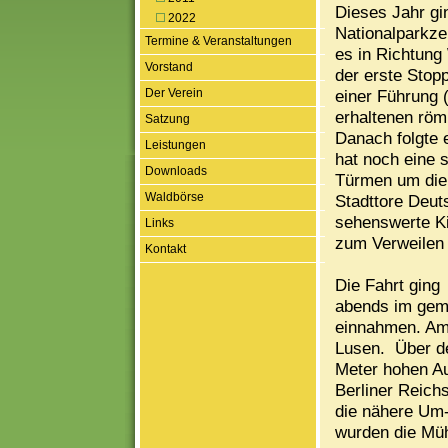
Dieses Jahr g
2022
Nationalparkze
Termine & Veranstaltungen
es in Richtung
Vorstand
der erste Stopp
Der Verein
einer Führung 
erhaltenen röm
Satzung
Danach folgte 
Leistungen
hat noch eine 
Downloads
Türmen um die 
Waldbörse
Stadttore Deut
sehenswerte Ki
Links
zum Verweilen 
Kontakt
Die Fahrt ging 
abends im gem
einnahmen. Am
Lusen. Über d
Meter hohen Au
Berliner Reichs
die nähere Um
wurden die Müh