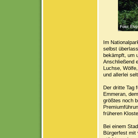
Im Nationalpar
selbst überlas
bekämpft, um u
Anschließend e
Luchse, Wölfe,
und allerlei s
Der dritte Tag
Emmeran, dem W
größtes noch b
Premiumführun
früheren Klost
Bei einem Sta
Bürgerfest mit